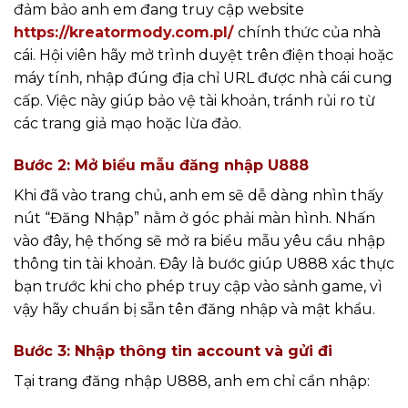
đảm bảo anh em đang truy cập website
https://kreatormody.com.pl/
chính thức của nhà
cái. Hội viên hãy mở trình duyệt trên điện thoại hoặc
máy tính, nhập đúng địa chỉ URL được nhà cái cung
cấp. Việc này giúp bảo vệ tài khoản, tránh rủi ro từ
các trang giả mạo hoặc lừa đảo.
Bước 2: Mở biểu mẫu đăng nhập U888
Khi đã vào trang chủ, anh em sẽ dễ dàng nhìn thấy
nút “Đăng Nhập” nằm ở góc phải màn hình. Nhấn
vào đây, hệ thống sẽ mở ra biểu mẫu yêu cầu nhập
thông tin tài khoản. Đây là bước giúp U888 xác thực
bạn trước khi cho phép truy cập vào sảnh game, vì
vậy hãy chuẩn bị sẵn tên đăng nhập và mật khẩu.
Bước 3: Nhập thông tin account và gửi đi
Tại trang đăng nhập U888, anh em chỉ cần nhập: