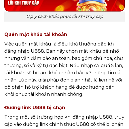
Gợi ý cách khắc phục lỗi khi truy cập
Quên mật khẩu tài khoản
Việc quên mật khẩu là điều khá thường gặp khi
đăng nhập U888. Bạn hãy chọn mật khẩu dễ nhớ
nhưng vẫn đảm bảo an toàn, bao gồm chữ hoa, chữ
thường, số và ký tự đặc biệt. Nếu nhập sai quá 5 lần,
tài khoản sẽ bị tạm khóa nhằm bảo vệ thông tin cá
nhân. Lúc này, giải pháp đơn giản nhất là liên hệ với
bộ phận hỗ trợ khách hàng để được hướng dẫn
khôi phục tài khoản nhanh chóng.
Đường link U888 bị chặn
Trong một số trường hợp khi đăng nhập U888, truy
cập vào đường link chính thức U888 có thể bị chặn