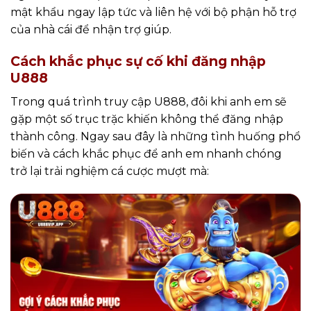
mật khẩu ngay lập tức và liên hệ với bộ phận hỗ trợ
của nhà cái để nhận trợ giúp.
Cách khắc phục sự cố khi đăng nhập
U888
Trong quá trình truy cập U888, đôi khi anh em sẽ
gặp một số trục trặc khiến không thể đăng nhập
thành công. Ngay sau đây là những tình huống phổ
biến và cách khắc phục để anh em nhanh chóng
trở lại trải nghiệm cá cược mượt mà: