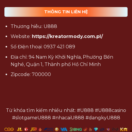
THÔNG TIN LIÊN HỆ
Thương hiêu: U888
Website:
https://kreatormody.com.pl/
Số Điện thoại:
0937 421 089
Địa chỉ: 94 Nam Kỳ Khởi Nghĩa, Phường Bến
Nghé, Quận 1, Thành phố Hồ Chí Minh
Zipcode: 700000
Từ khóa tìm kiếm nhiều nhất: #U888 #U888casino
#slotgameU888 #nhacaiU888 #dangkyU888