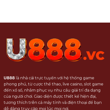
U888
là nhà cái trực tuyến với hệ thống game
phong phú, từ cược thể thao, live casino, slot game
đến xổ số, nhằm phục vụ nhu cầu giải trí đa dạng
của người chơi. Giao diện được thiết kế hiện đại,
tương thích trên cả máy tính và điện thoại để bạn
dễ dàng truy cập mọi lúc mọi nơi.