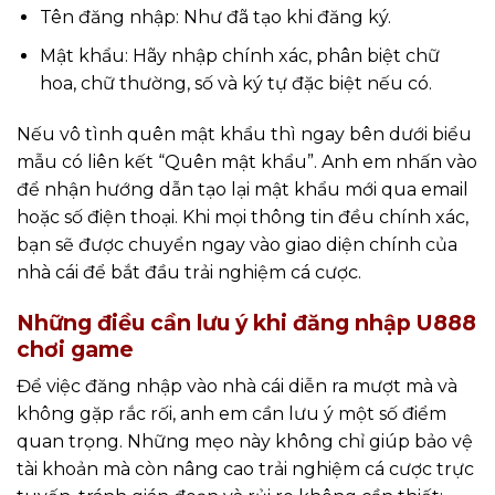
Tên đăng nhập: Như đã tạo khi đăng ký.
Mật khẩu: Hãy nhập chính xác, phân biệt chữ
hoa, chữ thường, số và ký tự đặc biệt nếu có.
Nếu vô tình quên mật khẩu thì ngay bên dưới biểu
mẫu có liên kết “Quên mật khẩu”. Anh em nhấn vào
để nhận hướng dẫn tạo lại mật khẩu mới qua email
hoặc số điện thoại. Khi mọi thông tin đều chính xác,
bạn sẽ được chuyển ngay vào giao diện chính của
nhà cái để bắt đầu trải nghiệm cá cược.
Những điều cần lưu ý khi đăng nhập U888
chơi game
Để việc đăng nhập vào nhà cái diễn ra mượt mà và
không gặp rắc rối, anh em cần lưu ý một số điểm
quan trọng. Những mẹo này không chỉ giúp bảo vệ
tài khoản mà còn nâng cao trải nghiệm cá cược trực